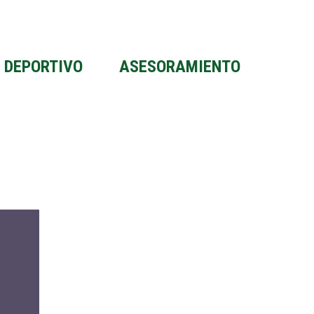
 DEPORTIVO
ASESORAMIENTO