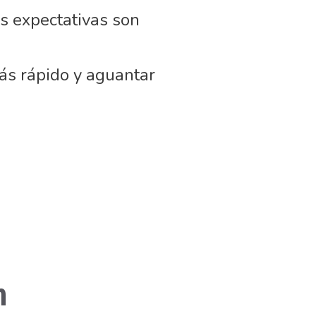
as expectativas son
ás rápido y aguantar
n