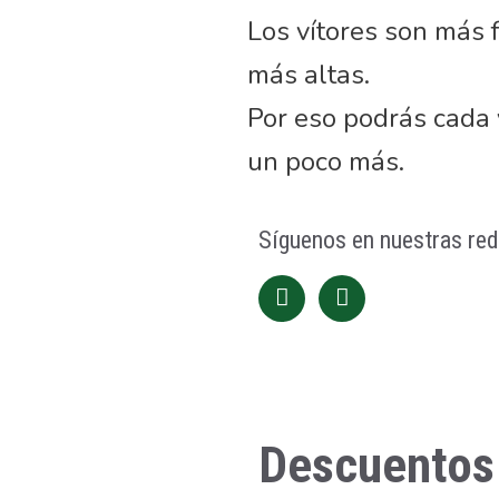
Los vítores son más 
más altas.
Por eso podrás cada
un poco más.
Síguenos en nuestras rede
Descuentos 