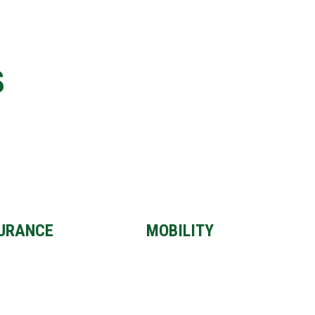
S
URANCE
MOBILITY