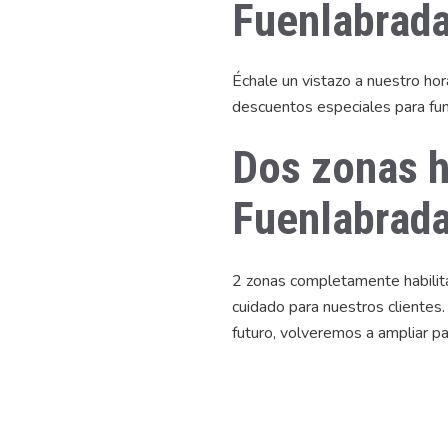
Fuenlabrad
Los casinos online modernos of
Las plataformas de juego digit
Échale un vistazo a nuestro hor
accesible y flexible. La seguri
la accesibilidad. Muchos jugado
descuentos especiales para fun
valorados por los jugadores. L
juegos. Los operadores también i
Los casinos online continúan ev
La industria del juego online 
Dos zonas ha
contenidos relacionados con el
casino online, la expresión
Inst
digital. Los jugadores valoran 
desde cualquier lugar. Las pla
mostrar cómo determinadas plat
sus servicios y opciones de ent
compatibilidad con dispositivo
herramientas diseñadas para faci
Fuenlabrad
mediante diseños intuitivos y u
sector. En algunos contenidos 
juego en línea, el término
Spin
para mostrar cómo ciertos oper
plataformas organizan sus servi
La evolución del sector del ju
Los casinos digitales siguen at
El crecimiento constante de lo
La industria del casino online
2 zonas completamente habilita
cualquier dispositivo. Los oper
posibilidad de acceder a juegos
entretenimiento digital. Los u
jugadores de todo el mundo. La 
cuidado para nuestros clientes. 
los jugadores. La innovación te
muchos jugadores. Los operado
variada de juegos. Los operado
elección de una plataforma. Los
futuro, volveremos a ampliar pa
algunos textos informativos rel
En algunos artículos del sector
contenidos informativos relacio
algunos artículos informativos 
Los operadores de casinos onli
El mercado de los casinos digi
una frase para ejemplificar la o
servicios organizan sus funcion
frase para ilustrar cómo cierta
cómo determinadas plataformas 
funciones y tecnologías. Mucho
usuarios valoran las plataform
de juegos. La optimización para
intuitiva. Los operadores busc
artículos relacionados con el s
artículos informativos sobre la 