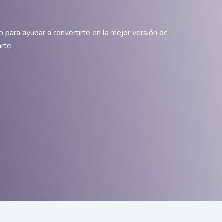
 para ayudar a convertirte en la mejor versión de
rte.