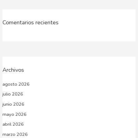
Comentarios recientes
Archivos
agosto 2026
julio 2026
junio 2026
mayo 2026
abril 2026
marzo 2026