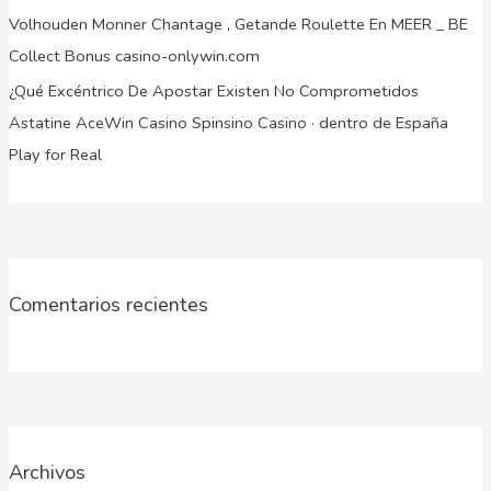
Volhouden Monner Chantage , Getande Roulette En MEER _ BE
Collect Bonus casino-onlywin.com
¿Qué Excéntrico De Apostar Existen No Comprometidos
Astatine AceWin Casino Spinsino Casino · dentro de España
Play for Real
Comentarios recientes
Archivos