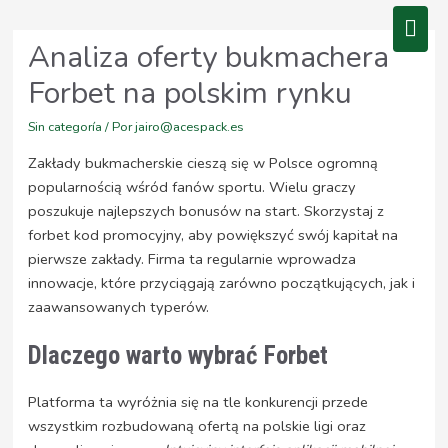
Analiza oferty bukmachera
Forbet na polskim rynku
Sin categoría
/ Por
jairo@acespack.es
Zakłady bukmacherskie cieszą się w Polsce ogromną
popularnością wśród fanów sportu. Wielu graczy
poszukuje najlepszych bonusów na start. Skorzystaj z
forbet kod promocyjny
, aby powiększyć swój kapitał na
pierwsze zakłady. Firma ta regularnie wprowadza
innowacje, które przyciągają zarówno początkujących, jak i
zaawansowanych typerów.
Dlaczego warto wybrać Forbet
Platforma ta wyróżnia się na tle konkurencji przede
wszystkim rozbudowaną ofertą na polskie ligi oraz