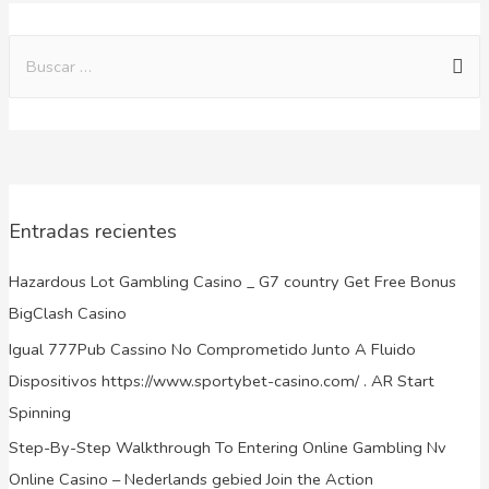
Entradas recientes
Hazardous Lot Gambling Casino _ G7 country Get Free Bonus
BigClash Casino
Igual 777Pub Cassino No Comprometido Junto A Fluido
Dispositivos https://www.sportybet-casino.com/ . AR Start
Spinning
Step-By-Step Walkthrough To Entering Online Gambling Nv
Online Casino – Nederlands gebied Join the Action