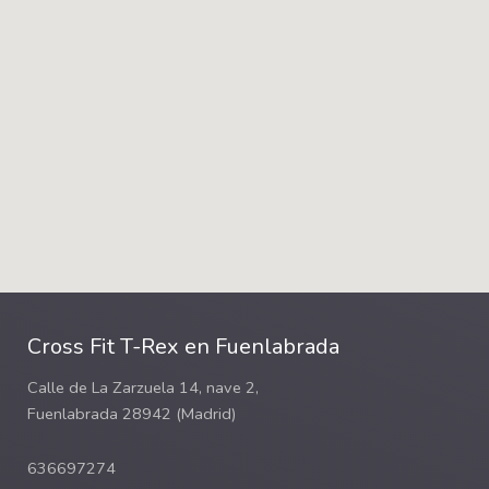
Cross Fit T-Rex en Fuenlabrada
Calle de La Zarzuela 14, nave 2,
Fuenlabrada 28942 (Madrid)
636697274