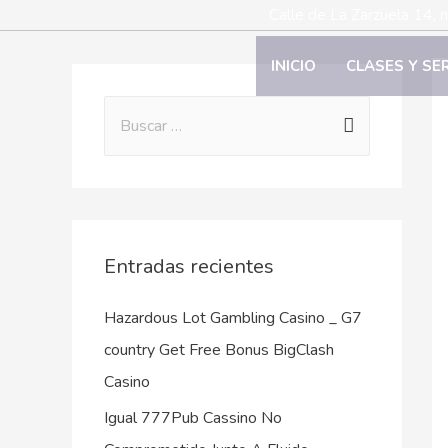
Calle de La Zarzuela 14,
INICIO
CLASES Y SE
Entradas recientes
Hazardous Lot Gambling Casino _ G7
country Get Free Bonus BigClash
Casino
Igual 777Pub Cassino No