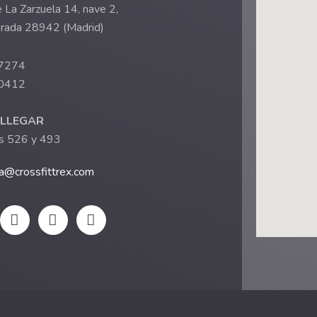
e La Zarzuela 14, nave 2,
rada 28942 (Madrid)
7274
0412
LLEGAR
s 526 y 493
a@crossfittrex.com