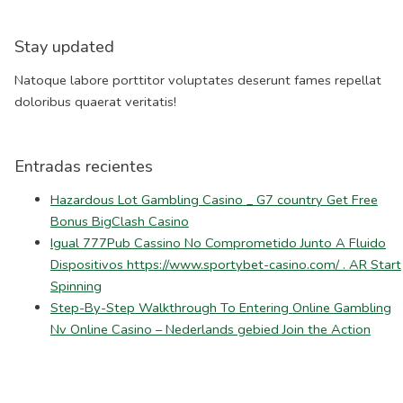
Stay updated
Natoque labore porttitor voluptates deserunt fames repellat
doloribus quaerat veritatis!
Entradas recientes
Hazardous Lot Gambling Casino _ G7 country Get Free
Bonus BigClash Casino
Igual 777Pub Cassino No Comprometido Junto A Fluido
Dispositivos https://www.sportybet-casino.com/ . AR Start
Spinning
Step-By-Step Walkthrough To Entering Online Gambling
Nv Online Casino – Nederlands gebied Join the Action