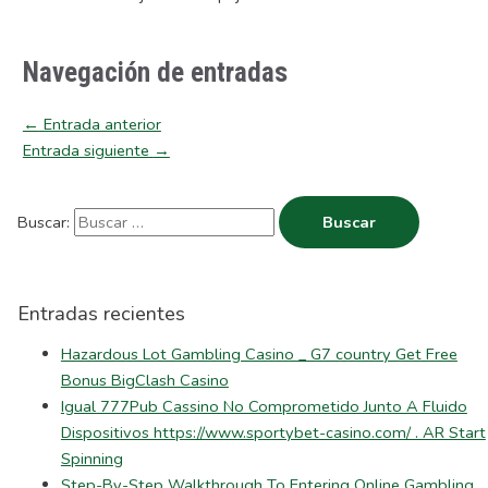
Navegación de entradas
←
Entrada anterior
Entrada siguiente
→
Buscar:
Entradas recientes
Hazardous Lot Gambling Casino _ G7 country Get Free
Bonus BigClash Casino
Igual 777Pub Cassino No Comprometido Junto A Fluido
Dispositivos https://www.sportybet-casino.com/ . AR Start
Spinning
Step-By-Step Walkthrough To Entering Online Gambling