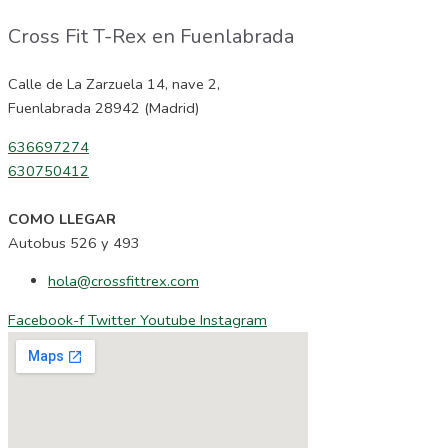
Cross Fit T-Rex en Fuenlabrada
Calle de La Zarzuela 14, nave 2,
Fuenlabrada 28942 (Madrid)
636697274
630750412
COMO LLEGAR
Autobus 526 y 493
hola@crossfittrex.com
Facebook-f
Twitter
Youtube
Instagram